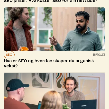
SEO priser: Hva koster SEO for din nettside?
SEO
18/10/23
Hva er SEO og hvordan skaper du organisk
vekst?