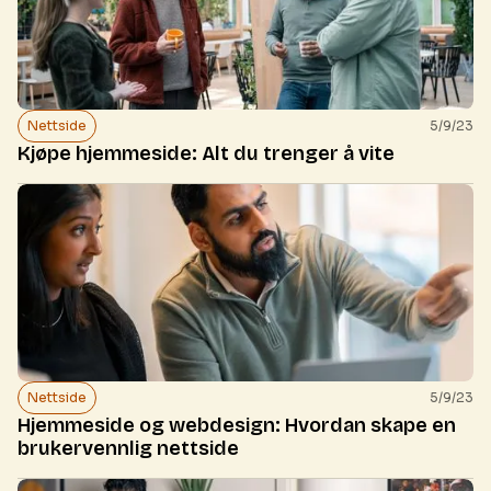
Nettside
5/9/23
Kjøpe hjemmeside: Alt du trenger å vite
Nettside
5/9/23
Hjemmeside og webdesign: Hvordan skape en
brukervennlig nettside