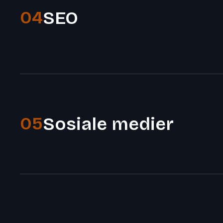
04
SEO
05
Sosiale medier