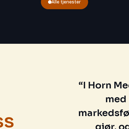
Alle tjenester
“I Horn Me
med 
markedsfør
ss
gjør, 