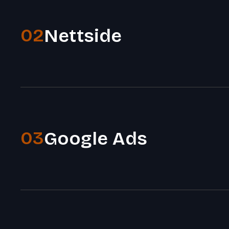
02
Nettside
03
Google Ads