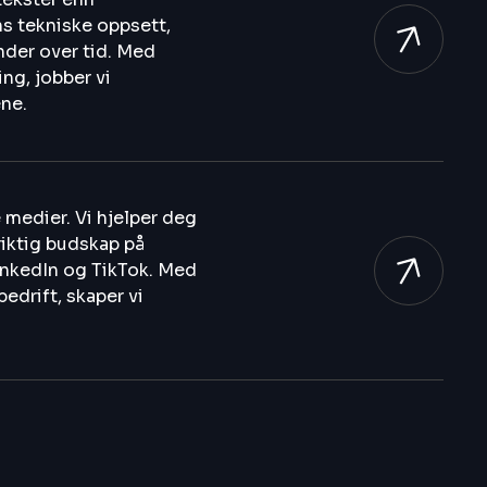
ns tekniske oppsett,
under over tid. Med
ng, jobber vi
ene.
 medier. Vi hjelper deg
iktig budskap på
inkedIn og TikTok. Med
edrift, skaper vi