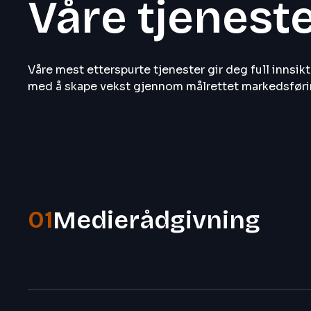
Våre tjenest
Våre mest etterspurte tjenester gir deg full innsikt 
med å skape vekst gjennom målrettet markedsførin
01
Medierådgivning