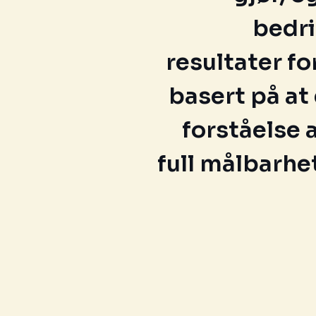
bedri
resultater fo
basert på at
forståelse 
full målbarh