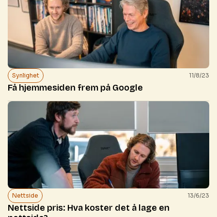
Synlighet
11/8/23
Få hjemmesiden frem på Google
Nettside
13/6/23
Nettside pris: Hva koster det å lage en