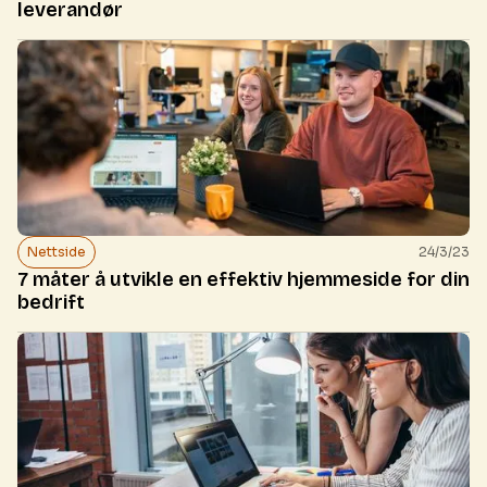
leverandør
Nettside
24/3/23
7 måter å utvikle en effektiv hjemmeside for din
bedrift