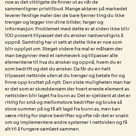
noe av det viktigste de finner ut av når de
sammenligner pristilbud. Mange aktører på markedet
leverer ferdige maler der de bare fjerner ting du ikke
trenger og legger inn dine bilder, farger og
informasjon. Problemet med dette er at siden ikke blir
100 prosent tilpasset det du ønsker nødvendigvis å
oppnå. Samtidig har vi sett at dette ikke er noe som
blir opplyst om. Steget videre fra mal er målsøm der
man begynner med et rammeverk og tilpasser alle
elementene til hva du ønsker og oppnå, hvem du er
som bedrift og det du ønsker. Da får du en helt
tilpasset nettside uten at du trenger og betale for og
finne opp kruttet på nytt. Den siste muligheten man har
er det som er skreddersøm der hvert eneste element av
nettsiden blir laget fra bunn av. Det er sjeldent at det er
riktig for små og mellomstore bedrifter og bruke så
store summer på og få alt lagd fra bunn av, men kan
være riktig for større bedrifter og ofte når det er snakk
om og implementere andre systemer i nettsiden og få
alt til å fungere sømløst sammen.