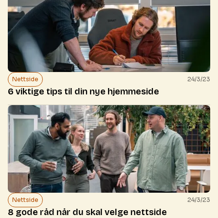
Nettside
24/3/23
6 viktige tips til din nye hjemmeside
Nettside
24/3/23
8 gode råd når du skal velge nettside