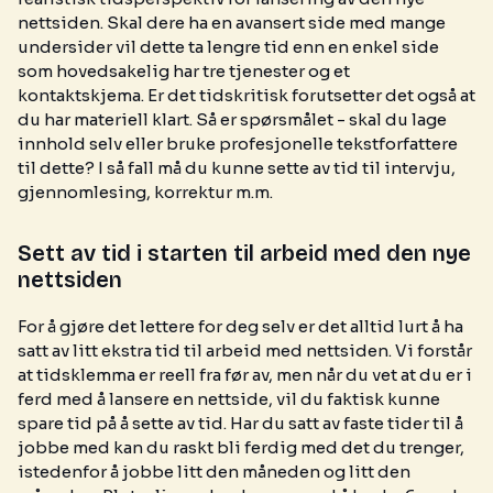
nettsiden. Skal dere ha en avansert side med mange
undersider vil dette ta lengre tid enn en enkel side
som hovedsakelig har tre tjenester og et
kontaktskjema. Er det tidskritisk forutsetter det også at
du har materiell klart. Så er spørsmålet - skal du lage
innhold selv eller bruke profesjonelle tekstforfattere
til dette? I så fall må du kunne sette av tid til intervju,
gjennomlesing, korrektur m.m.
Sett av tid i starten til arbeid med den nye
nettsiden
For å gjøre det lettere for deg selv er det alltid lurt å ha
satt av litt ekstra tid til arbeid med nettsiden. Vi forstår
at tidsklemma er reell fra før av, men når du vet at du er i
ferd med å lansere en nettside, vil du faktisk kunne
spare tid på å sette av tid. Har du satt av faste tider til å
jobbe med kan du raskt bli ferdig med det du trenger,
istedenfor å jobbe litt den måneden og litt den