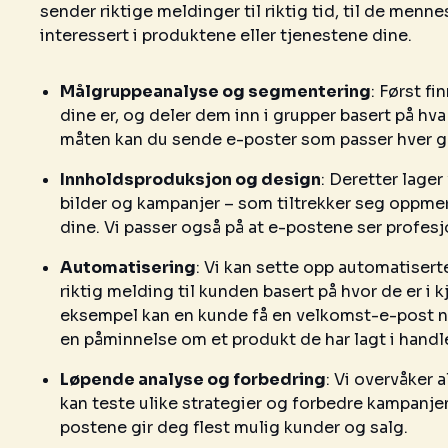
sender riktige meldinger til riktig tid, til de men
interessert i produktene eller tjenestene dine.
Målgruppeanalyse og segmentering
: Først f
dine er, og deler dem inn i grupper basert på hva 
måten kan du sende e-poster som passer hver g
Innholdsproduksjon og design
: Deretter lager
bilder og kampanjer – som tiltrekker seg oppm
dine. Vi passer også på at e-postene ser profesjo
Automatisering
: Vi kan sette opp automatiser
riktig melding til kunden basert på hvor de er i 
eksempel kan en kunde få en velkomst-e-post når
en påminnelse om et produkt de har lagt i handl
Løpende analyse og forbedring
: Vi overvåker a
kan teste ulike strategier og forbedre kampanjene
postene gir deg flest mulig kunder og salg.