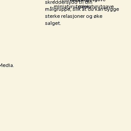
skreddersydd til din
målgruppe, slik at du kan bygge
sterke relasjoner og øke
salget.