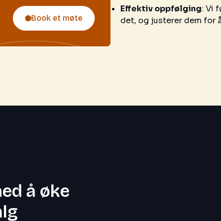
Effektiv oppfølging
: Vi
Book et møte
det, og justerer dem for å
med å øke
alg