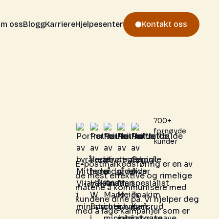
m oss
Blogg
Karriere
Hjelpesenter
Kontakt oss
700+
fornøyde
kunder
E-postmarkedsføring er en av
de mest effektive og rimelige
måtene å kommunisere med
kundene dine på. Vi hjelper deg
med å lage kampanjer som er