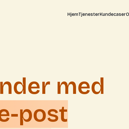
Hjem
Tjenester
Kundecaser
O
under med
e-post