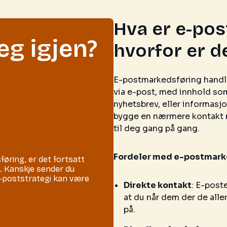
Hva er e-po
eg igjen?
hvorfor er de
E-postmarkedsføring handle
via e-post, med innhold som
nyhetsbrev, eller informasj
bygge en nærmere kontakt m
til deg gang på gang.
Fordeler med e-postmark
øring, er det fortsatt
. Kanskje sender du
e-poststrategi kan være
Direkte kontakt
: E-post
at du når dem der de all
på.