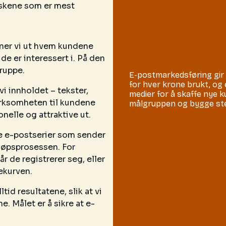
neskene som er mest
inner vi ut hvem kundene
de er interessert i. På den
ruppe.
E-postmarkedsføring gir 
for hver krone brukt, og 
 vi innholdet – tekster,
medier for å skaffe nye k
erksomheten til kundene
målgruppen og bygge ste
nelle og attraktive ut.
te e-postserier som sender
kjøpsprosessen. For
 de registrerer seg, eller
ekurven.
lltid resultatene, slik at vi
. Målet er å sikre at e-