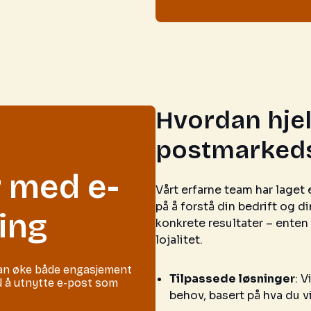
Hvordan hjel
postmarkeds
 med e-
Vårt erfarne team har laget
på å forstå din bedrift og di
ing
konkrete resultater – enten d
lojalitet.
kan øke både engasjement
Tilpassede løsninger
: 
ed å utnytte e-post som
behov, basert på hva du 