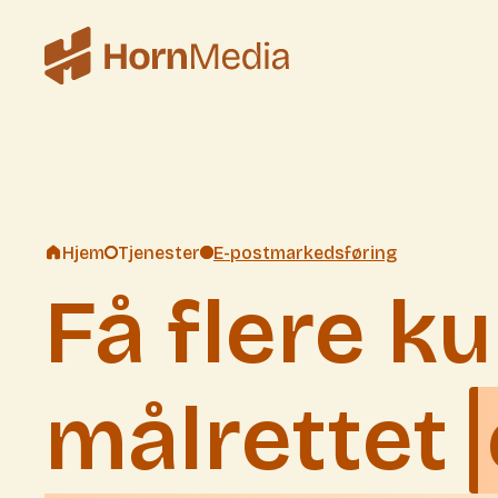
Hjem
Tjenester
E-postmarkedsføring
Få flere k
målrettet