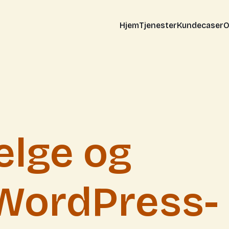
Hjem
Tjenester
Kundecaser
O
elge og
 WordPress-