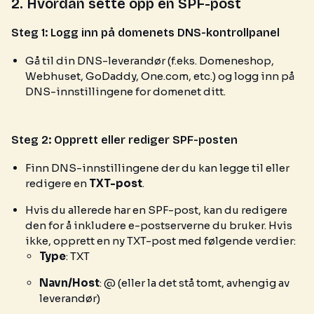
2. Hvordan sette opp en SPF-post
Steg 1: Logg inn på domenets DNS-kontrollpanel
Gå til din DNS-leverandør (f.eks. Domeneshop,
Webhuset, GoDaddy, One.com, etc.) og logg inn på
DNS-innstillingene for domenet ditt.
Steg 2: Opprett eller rediger SPF-posten
Finn DNS-innstillingene der du kan legge til eller
redigere en
TXT-post
.
Hvis du allerede har en SPF-post, kan du redigere
den for å inkludere e-postserverne du bruker. Hvis
ikke, opprett en ny TXT-post med følgende verdier:
Type
: TXT
Navn/Host
: @ (eller la det stå tomt, avhengig av
leverandør)