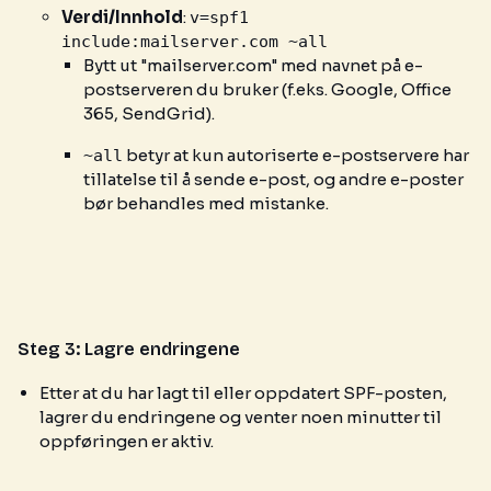
Verdi/Innhold
:
v=spf1
include:mailserver.com ~all
Bytt ut "mailserver.com" med navnet på e-
postserveren du bruker (f.eks. Google, Office
365, SendGrid).
betyr at kun autoriserte e-postservere har
~all
tillatelse til å sende e-post, og andre e-poster
bør behandles med mistanke.
Steg 3: Lagre endringene
Etter at du har lagt til eller oppdatert SPF-posten,
lagrer du endringene og venter noen minutter til
oppføringen er aktiv.