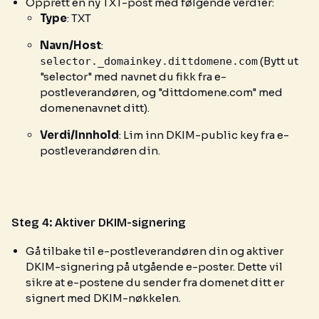
Opprett en ny TXT-post med følgende verdier:
Type
: TXT
Navn/Host
:
(Bytt ut
selector._domainkey.dittdomene.com
"selector" med navnet du fikk fra e-
postleverandøren, og "dittdomene.com" med
domenenavnet ditt).
Verdi/Innhold
: Lim inn DKIM-public key fra e-
postleverandøren din.
Steg 4: Aktiver DKIM-signering
Gå tilbake til e-postleverandøren din og aktiver
DKIM-signering på utgående e-poster. Dette vil
sikre at e-postene du sender fra domenet ditt er
signert med DKIM-nøkkelen.