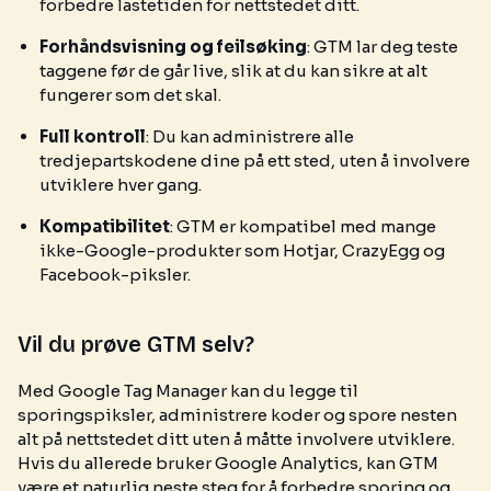
forbedre lastetiden for nettstedet ditt.
Forhåndsvisning og feilsøking
: GTM lar deg teste
taggene før de går live, slik at du kan sikre at alt
fungerer som det skal.
Full kontroll
: Du kan administrere alle
tredjepartskodene dine på ett sted, uten å involvere
utviklere hver gang.
Kompatibilitet
: GTM er kompatibel med mange
ikke-Google-produkter som Hotjar, CrazyEgg og
Facebook-piksler.
Vil du prøve GTM selv?
Med Google Tag Manager kan du legge til
sporingspiksler, administrere koder og spore nesten
alt på nettstedet ditt uten å måtte involvere utviklere.
Hvis du allerede bruker Google Analytics, kan GTM
være et naturlig neste steg for å forbedre sporing og